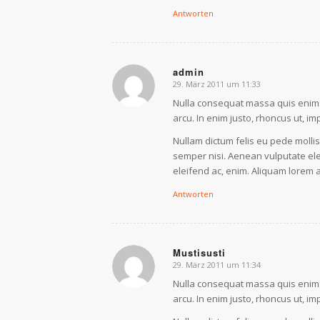
Antworten
admin
29. März 2011 um 11:33
sagte:
Nulla consequat massa quis enim. D
arcu. In enim justo, rhoncus ut, im
Nullam dictum felis eu pede molli
semper nisi. Aenean vulputate elei
eleifend ac, enim. Aliquam lorem an
Antworten
Mustisusti
29. März 2011 um 11:34
sagte:
Nulla consequat massa quis enim. D
arcu. In enim justo, rhoncus ut, im