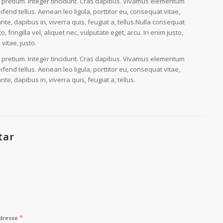
s pretium. Integer tincidunt. Cras dapibus. Vivamus elementum
fend tellus. Aenean leo ligula, porttitor eu, consequat vitae,
nte, dapibus in, viverra quis, feugiat a, tellus.Nulla consequat
fringilla vel, aliquet nec, vulputate eget, arcu. In enim justo,
vitae, justo.
s pretium. Integer tincidunt. Cras dapibus. Vivamus elementum
fend tellus. Aenean leo ligula, porttitor eu, consequat vitae,
te, dapibus in, viverra quis, feugiat a, tellus.
tar
*
Adresse