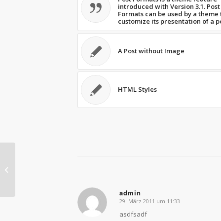
introduced with Version 3.1. Post
Formats can be used by a theme 
customize its presentation of a p
A Post without Image
HTML Styles
Another title for our pretty cool blog
admin
29. März 2011 um 11:33
sagte:
asdfsadf