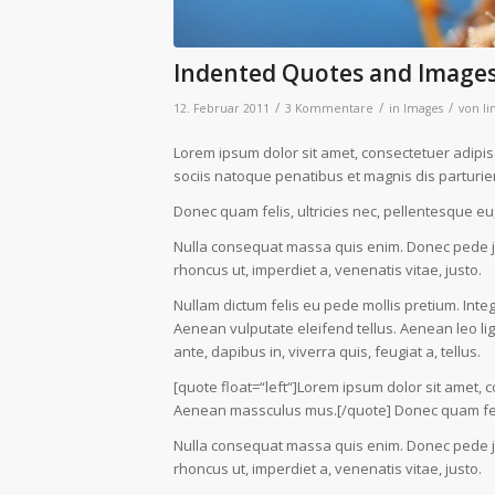
Indented Quotes and Images
/
/
/
12. Februar 2011
3 Kommentare
in
Images
von
li
Lorem ipsum dolor sit amet, consectetuer adipi
sociis natoque penatibus et magnis dis parturie
Donec quam felis, ultricies nec, pellentesque eu
Nulla consequat massa quis enim. Donec pede justo
rhoncus ut, imperdiet a, venenatis vitae, justo.
Nullam dictum felis eu pede mollis pretium. Int
Aenean vulputate eleifend tellus. Aenean leo lig
ante, dapibus in, viverra quis, feugiat a, tellus.
[quote float=“left“]Lorem ipsum dolor sit amet, 
Aenean massculus mus.[/quote] Donec quam felis
Nulla consequat massa quis enim. Donec pede justo
rhoncus ut, imperdiet a, venenatis vitae, justo.