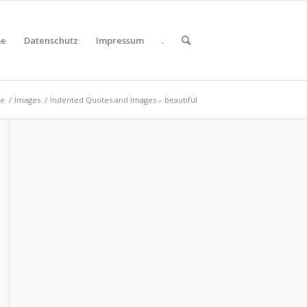
e
Datenschutz
Impressum
.
te
/
Images
/
Indented Quotes and Images – beautiful