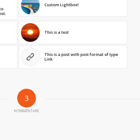
Custom Lightbox!
to
ost.
This is a test
This is a post with post format of type
Link
3
KOMMENTARE