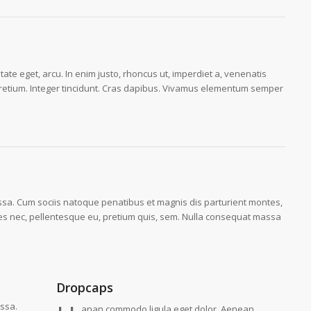
utate eget, arcu. In enim justo, rhoncus ut, imperdiet a, venenatis
s pretium. Integer tincidunt. Cras dapibus. Vivamus elementum semper
a. Cum sociis natoque penatibus et magnis dis parturient montes,
cies nec, pellentesque eu, pretium quis, sem. Nulla consequat massa
Dropcaps
ssa.
anan commodo ligula eget dolor. Aenean