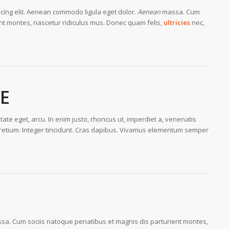
scing elit. Aenean commodo ligula eget dolor.
Aenean
massa. Cum
nt montes, nascetur ridiculus mus. Donec quam felis,
ultricies
nec,
LE
utate eget, arcu. In enim justo, rhoncus ut, imperdiet a, venenatis
s pretium. Integer tincidunt. Cras dapibus. Vivamus elementum semper
a. Cum sociis natoque penatibus et magnis dis parturient montes,