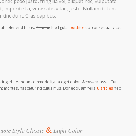
nec pede justo, fringilla vel, aliquet nec, vulputate
t, imperdiet a, venenatis vitae, justo. Nullam dictum
 tincidunt. Cras dapibus.
ate eleifend tellus.
Aenean
leo ligula,
porttitor
eu, consequat vitae,
scing elit. Aenean commodo ligula eget dolor.
Aenean
massa. Cum
nt montes, nascetur ridiculus mus. Donec quam felis,
ultricies
nec,
&
uote Style Classic
Light Color