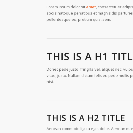
Lorem ipsum dolor sit
amet
, consectetuer adipi
sociis natoque penatibus et magnis dis parturie
pellentesque eu, pretium quis, sem.
THIS IS A H1 TIT
Donec pede justo, fringilla vel, aliquet nec, vulp
vitae, justo. Nullam dictum felis eu pede molli
nisi.
THIS IS A H2 TITLE
Aenean commodo ligula eget dolor. Aenean mass