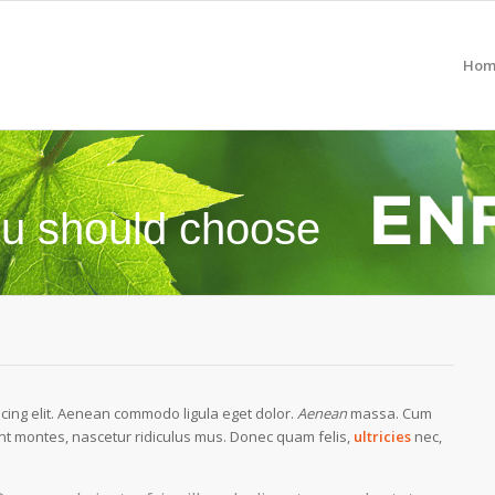
Hom
u should choose
scing elit. Aenean commodo ligula eget dolor.
Aenean
massa. Cum
nt montes, nascetur ridiculus mus. Donec quam felis,
ultricies
nec,