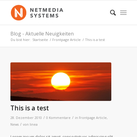
Blog - Aktuelle Neuigkeiten
Du bist hier:
Startseite
/
Frontpage Article
/
This is a test
This is a test
/
/
28. Dezember 2010
0 Kommentare
in
Frontpage Article
,
/
News
von
linea
Lorem ipsum dolor sit amet, consectetuer adipiscing elit.