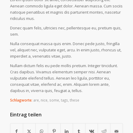
Aenean commodo ligula eget dolor. Aenean massa. Cum sociis
natoque penatibus et magnis dis parturient montes, nascetur
ridiculus mus.
Donec quam felis, ultricies nec, pellentesque eu, pretium quis,
sem.
Nulla consequat massa quis enim. Donec pede justo, fringilla
vel, aliquet nec, vulputate eget, arcu. In enim justo, rhoncus ut,
imperdiet a, venenatis vitae, justo.
Nullam dictum felis eu pede mollis pretium. Integer tincidunt.
Cras dapibus. Vivamus elementum semper nisi. Aenean
vulputate eleifend tellus. Aenean leo ligula, porttitor eu,
consequat vitae, eleifend ac, enim. Aliquam lorem ante,
dapibus in, viverra quis, feugiat a, tellus.
Schlagworte:
are
,
nice
,
some
,
tags
,
these
Eintrag teilen